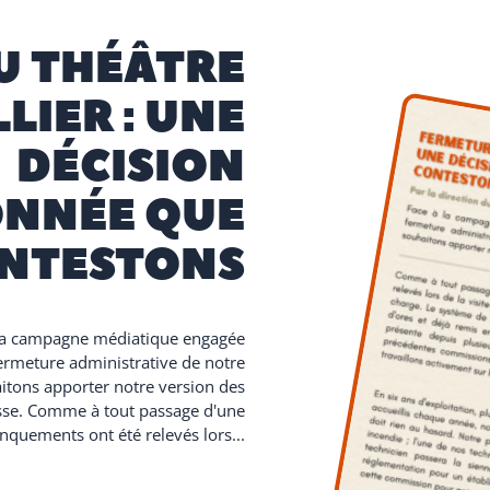
U THÉÂTRE
IER : UNE
DÉCISION
ONNÉE QUE
NTESTONS
à la campagne médiatique engagée
 fermeture administrative de notre
itons apporter notre version des
resse. Comme à tout passage d'une
quements ont été relevés lors...