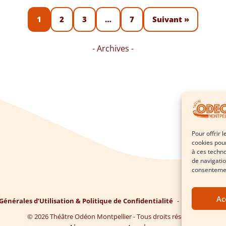
1
2
3
…
7
Suivant »
- Archives -
Pour offrir 
cookies pour
à ces techn
de navigatio
consentement
Ac
Générales d’Utilisation & Politique de Confidentialité
Politique de 
© 2026 Théâtre Odéon Montpellier - Tous droits réservés.