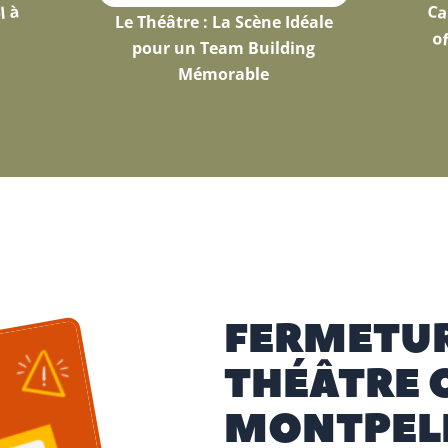
Ca
of
l à
Le Théâtre : La Scène Idéale
pour un Team Building
Mémorable
FERMETUR
THÉÂTRE 
MONTPEL