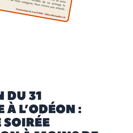
 DU 31
 À L’ODÉON :
 SOIRÉE