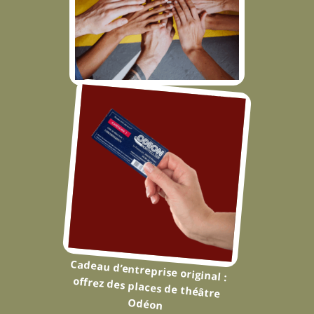
Le Théâtre : La Scène Idéale
pour un Team Building
Mémorable
Cadeau d’entreprise original :
offrez des places de théâtre
Odéon