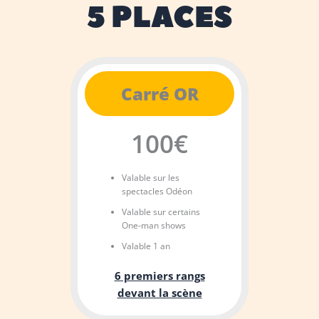
5 PLACES
Carré OR
100€
Valable sur les
spectacles Odéon
Valable sur certains
One-man shows
Valable 1 an
6 premiers rangs
devant la scène