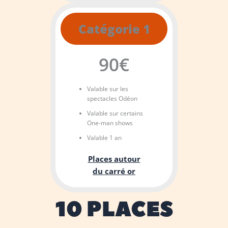
Catégorie 1
90€
Valable sur les
spectacles Odéon
Valable sur certains
One-man shows
Valable 1 an
Places autour
du carré or
10 PLACES