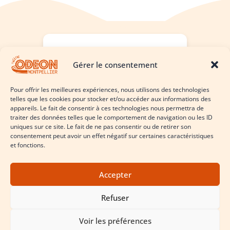
Laissez nous un avis !
Gérer le consentement
Cliquez ici
Pour offrir les meilleures expériences, nous utilisons des technologies
telles que les cookies pour stocker et/ou accéder aux informations des
appareils. Le fait de consentir à ces technologies nous permettra de
traiter des données telles que le comportement de navigation ou les ID
uniques sur ce site. Le fait de ne pas consentir ou de retirer son
consentement peut avoir un effet négatif sur certaines caractéristiques
et fonctions.
Accepter
Le théâtre comme vous ne l’avez jamais vu
Refuser
Conditions Générales d’Utilisation & Politique de Confidentialité
Politique de cookies (UE)
Voir les préférences