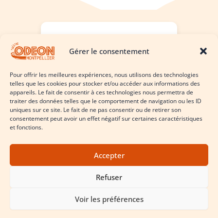
Laissez nous un avis !
Gérer le consentement
Cliquez ici
Pour offrir les meilleures expériences, nous utilisons des technologies
telles que les cookies pour stocker et/ou accéder aux informations des
appareils. Le fait de consentir à ces technologies nous permettra de
traiter des données telles que le comportement de navigation ou les ID
uniques sur ce site. Le fait de ne pas consentir ou de retirer son
consentement peut avoir un effet négatif sur certaines caractéristiques
et fonctions.
Accepter
Le théâtre comme vous ne l’avez jamais vu
Refuser
Conditions Générales d’Utilisation & Politique de Confidentialité
Politique de cookies (UE)
Voir les préférences
© 2026 Théâtre Odéon Montpellier - Tous droits réservés.