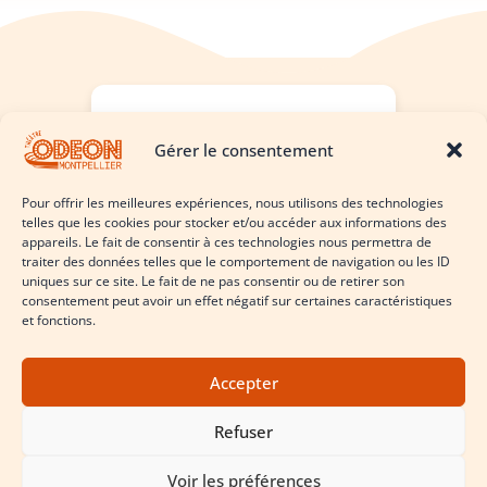
Laissez nous un avis !
Gérer le consentement
Cliquez ici
Pour offrir les meilleures expériences, nous utilisons des technologies
telles que les cookies pour stocker et/ou accéder aux informations des
appareils. Le fait de consentir à ces technologies nous permettra de
traiter des données telles que le comportement de navigation ou les ID
uniques sur ce site. Le fait de ne pas consentir ou de retirer son
consentement peut avoir un effet négatif sur certaines caractéristiques
et fonctions.
Accepter
Le théâtre comme vous ne l’avez jamais vu
Refuser
Conditions Générales d’Utilisation & Politique de Confidentialité
Politique de cookies (UE)
Voir les préférences