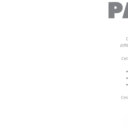
P
D
diff
Cet
Ces