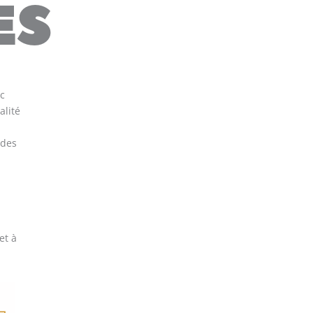
ES
ec
alité
 des
et à